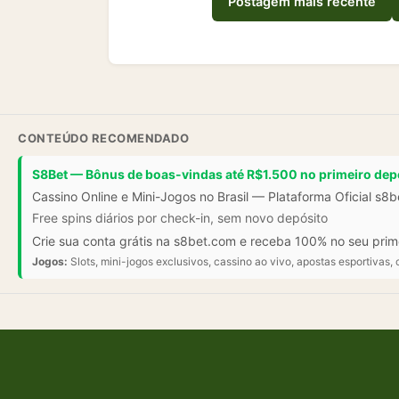
Postagem mais recente
CONTEÚDO RECOMENDADO
S8Bet — Bônus de boas-vindas até R$1.500 no primeiro dep
Cassino Online e Mini-Jogos no Brasil — Plataforma Oficial s8
Free spins diários por check-in, sem novo depósito
Crie sua conta grátis na s8bet.com e receba 100% no seu prim
Jogos:
Slots, mini-jogos exclusivos, cassino ao vivo, apostas esportivas, 