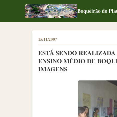
Boqueirão do Pia
15/11/2007
ESTÁ SENDO REALIZADA 
ENSINO MÉDIO DE BOQUE
IMAGENS