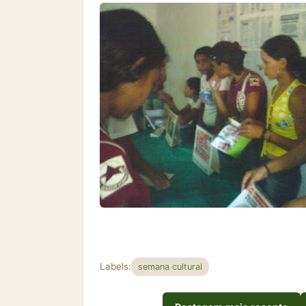
Labels:
semana cultural