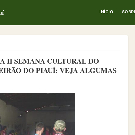
uí
INÍCIO
SOBR
A II SEMANA CULTURAL DO
IRÃO DO PIAUÍ: VEJA ALGUMAS