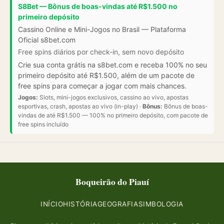
S8Bet — Bônus de boas-vindas até R$1.500 no
primeiro depósito
Cassino Online e Mini-Jogos no Brasil — Plataforma
Oficial s8bet.com
Free spins diários por check-in, sem novo depósito
Crie sua conta grátis na s8bet.com e receba 100% no seu
primeiro depósito até R$1.500, além de um pacote de
free spins para começar a jogar com mais chances.
Jogos:
Slots, mini-jogos exclusivos, cassino ao vivo, apostas
esportivas, crash, apostas ao vivo (in-play) ·
Bônus:
Bônus de boas-
vindas de até R$1.500 — 100% no primeiro depósito, com pacote de
free spins incluído
Boqueirão do Piauí
INÍCIO
HISTÓRIA
GEOGRAFIA
SIMBOLOGIA