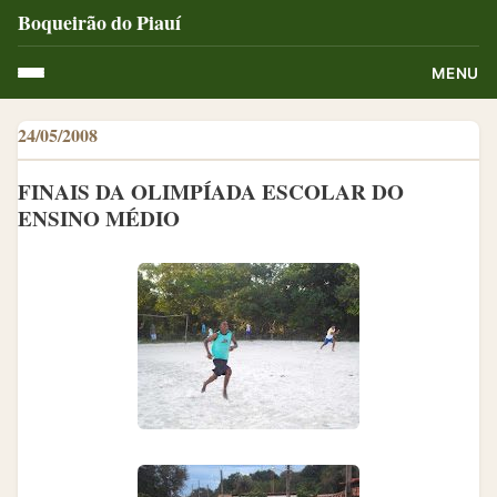
Boqueirão do Piauí
MENU
24/05/2008
FINAIS DA OLIMPÍADA ESCOLAR DO
ENSINO MÉDIO