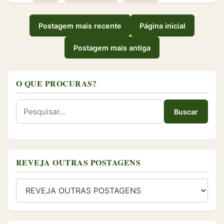
Postagem mais recente
Página inicial
Postagem mais antiga
O QUE PROCURAS?
Buscar
REVEJA OUTRAS POSTAGENS