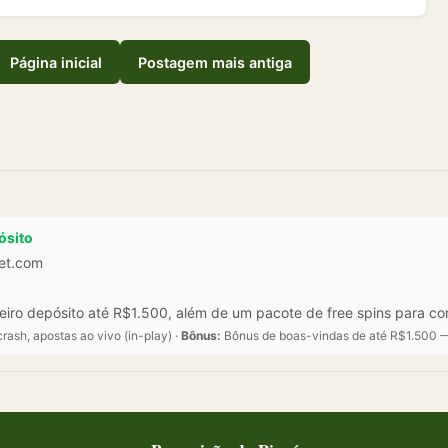
Página inicial
Postagem mais antiga
ósito
bet.com
eiro depósito até R$1.500, além de um pacote de free spins para c
crash, apostas ao vivo (in-play) ·
Bônus:
Bônus de boas-vindas de até R$1.500 — 