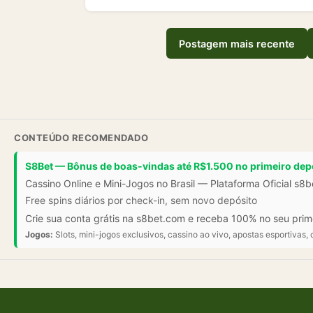
Postagem mais recente
CONTEÚDO RECOMENDADO
S8Bet — Bônus de boas-vindas até R$1.500 no primeiro dep
Cassino Online e Mini-Jogos no Brasil — Plataforma Oficial s8
Free spins diários por check-in, sem novo depósito
Crie sua conta grátis na s8bet.com e receba 100% no seu prim
Jogos:
Slots, mini-jogos exclusivos, cassino ao vivo, apostas esportivas, 