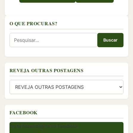
O QUE PROCURAS?
Buscar
REVEJA OUTRAS POSTAGENS
FACEBOOK
Curta nossa página no Facebook