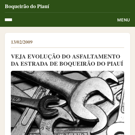
Boqueirão do Piauí
MENU
13/02/2009
VEJA EVOLUÇÃO DO ASFALTAMENTO
DA ESTRADA DE BOQUEIRÃO DO PIAUÍ