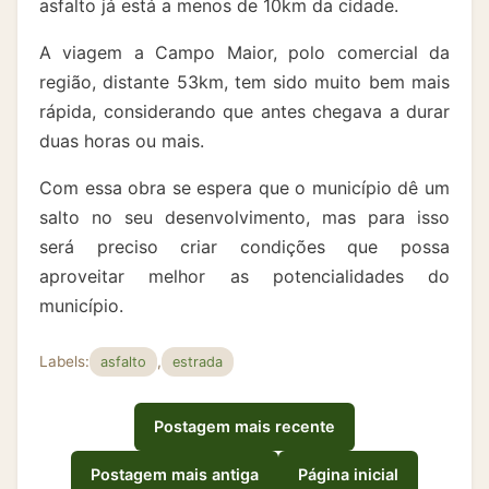
asfalto já está a menos de 10km da cidade.
A viagem a Campo Maior, polo comercial da
região, distante 53km, tem sido muito bem mais
rápida, considerando que antes chegava a durar
duas horas ou mais.
Com essa obra se espera que o município dê um
salto no seu desenvolvimento, mas para isso
será preciso criar condições que possa
aproveitar melhor as potencialidades do
município.
Labels:
,
asfalto
estrada
Postagem mais recente
Postagem mais antiga
Página inicial