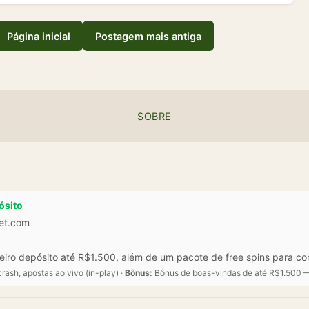
Página inicial
Postagem mais antiga
SOBRE
ósito
bet.com
eiro depósito até R$1.500, além de um pacote de free spins para c
crash, apostas ao vivo (in-play) ·
Bônus:
Bônus de boas-vindas de até R$1.500 — 