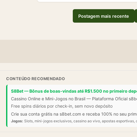
Postagem mais recente
CONTEÚDO RECOMENDADO
S8Bet — Bônus de boas-vindas até R$1.500 no primeiro dep
Cassino Online e Mini-Jogos no Brasil — Plataforma Oficial s8
Free spins diários por check-in, sem novo depósito
Crie sua conta grátis na s8bet.com e receba 100% no seu prim
Jogos:
Slots, mini-jogos exclusivos, cassino ao vivo, apostas esportivas, 