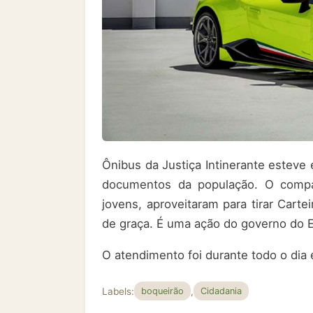
Ônibus da Justiça Intinerante esteve 
documentos da população. O compa
jovens, aproveitaram para tirar Carte
de graça. É uma ação do governo do E
O atendimento foi durante todo o dia
Labels:
,
boqueirão
Cidadania