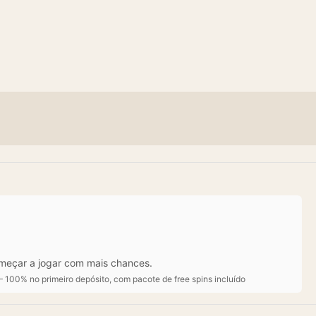
omeçar a jogar com mais chances.
100% no primeiro depósito, com pacote de free spins incluído