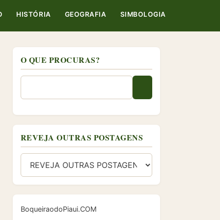
O
HISTÓRIA
GEOGRAFIA
SIMBOLOGIA
O QUE PROCURAS?
REVEJA OUTRAS POSTAGENS
BoqueiraodoPiaui.COM