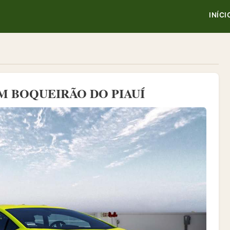
INÍCI
M BOQUEIRÃO DO PIAUÍ