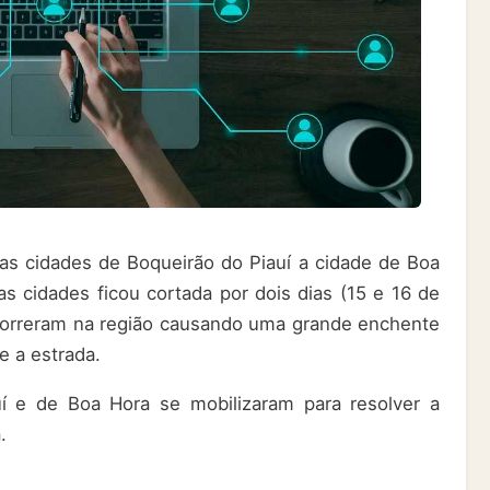
 as cidades de Boqueirão do Piauí a cidade de Boa
as cidades ficou cortada por dois dias (15 e 16 de
correram na região causando uma grande enchente
e a estrada.
uí e de Boa Hora se mobilizaram para resolver a
.