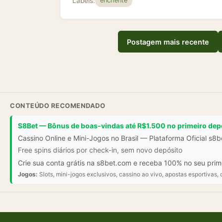
Labels:
enchente
Postagem mais recente
CONTEÚDO RECOMENDADO
S8Bet — Bônus de boas-vindas até R$1.500 no primeiro dep
Cassino Online e Mini-Jogos no Brasil — Plataforma Oficial s8
Free spins diários por check-in, sem novo depósito
Crie sua conta grátis na s8bet.com e receba 100% no seu prim
Jogos:
Slots, mini-jogos exclusivos, cassino ao vivo, apostas esportivas, 