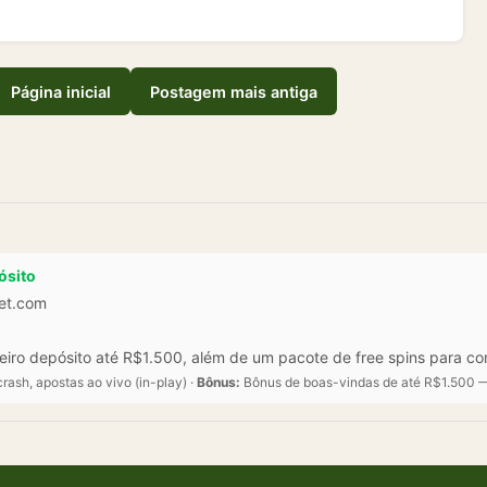
Página inicial
Postagem mais antiga
ósito
bet.com
eiro depósito até R$1.500, além de um pacote de free spins para c
crash, apostas ao vivo (in-play) ·
Bônus:
Bônus de boas-vindas de até R$1.500 — 