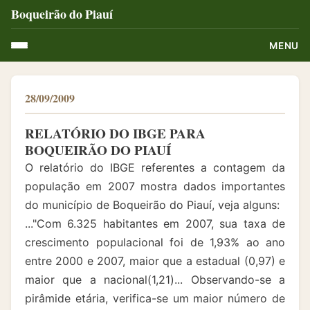
Boqueirão do Piauí
MENU
28/09/2009
RELATÓRIO DO IBGE PARA
BOQUEIRÃO DO PIAUÍ
O relatório do IBGE referentes a contagem da
população em 2007 mostra dados importantes
do município de Boqueirão do Piauí, veja alguns:
..."Com 6.325 habitantes em 2007, sua taxa de
crescimento populacional foi de 1,93% ao ano
entre 2000 e 2007, maior que a estadual (0,97) e
maior que a nacional(1,21)... Observando-se a
pirâmide etária, verifica-se um maior número de