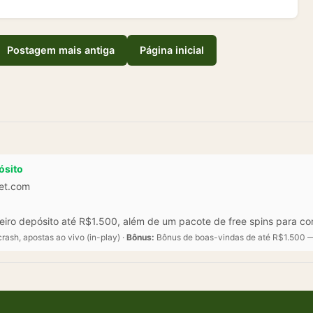
Postagem mais antiga
Página inicial
ósito
bet.com
eiro depósito até R$1.500, além de um pacote de free spins para c
crash, apostas ao vivo (in-play) ·
Bônus:
Bônus de boas-vindas de até R$1.500 — 