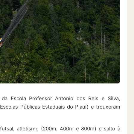
 da Escola Professor Antonio dos Reis e Silva,
Escolas Públicas Estaduais do Piauí) e trouxeram
futsal, atletismo (200m, 400m e 800m) e salto à