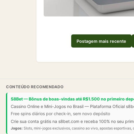
Postagem mais recente
CONTEÚDO RECOMENDADO
S8Bet — Bônus de boas-vindas até R$1.500 no primeiro dep
Cassino Online e Mini-Jogos no Brasil — Plataforma Oficial s8
Free spins diários por check-in, sem novo depósito
Crie sua conta grátis na s8bet.com e receba 100% no seu prim
Jogos:
Slots, mini-jogos exclusivos, cassino ao vivo, apostas esportivas, 