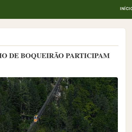
INÍCI
IO DE BOQUEIRÃO PARTICIPAM