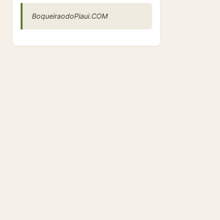
BoqueiraodoPiaui.COM