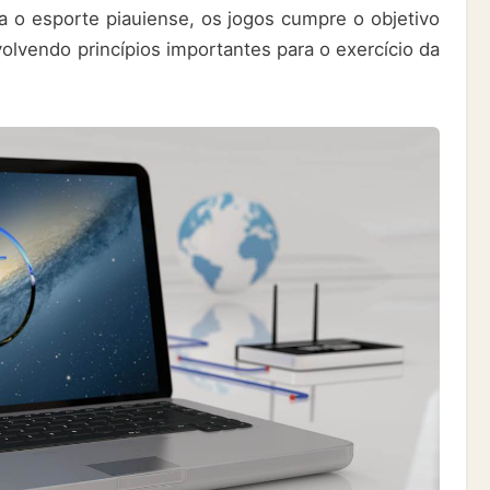
a o esporte piauiense, os jogos cumpre o objetivo
olvendo princípios importantes para o exercício da