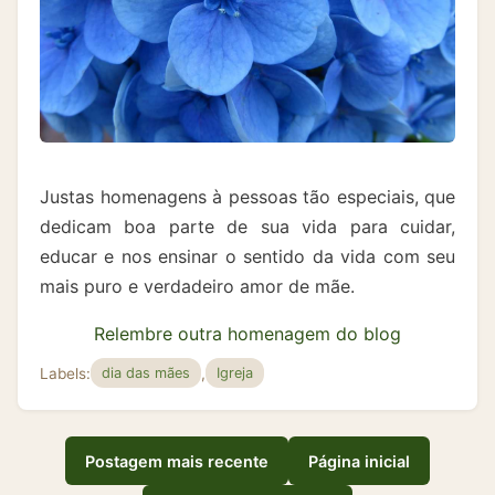
Justas homenagens à pessoas tão especiais, que
dedicam boa parte de sua vida para cuidar,
educar e nos ensinar o sentido da vida com seu
mais puro e verdadeiro amor de mãe.
Relembre outra homenagem do blog
Labels:
,
dia das mães
Igreja
Postagem mais recente
Página inicial