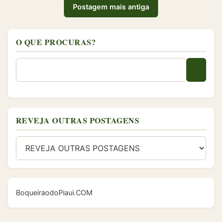
Postagem mais antiga
O QUE PROCURAS?
REVEJA OUTRAS POSTAGENS
BoqueiraodoPiaui.COM