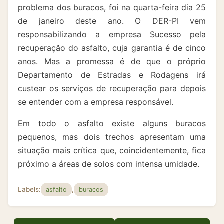
problema dos buracos, foi na quarta-feira dia 25
de janeiro deste ano. O DER-PI vem
responsabilizando a empresa Sucesso pela
recuperação do asfalto, cuja garantia é de cinco
anos. Mas a promessa é de que o próprio
Departamento de Estradas e Rodagens irá
custear os serviços de recuperação para depois
se entender com a empresa responsável.
Em todo o asfalto existe alguns buracos
pequenos, mas dois trechos apresentam uma
situação mais crítica que, coincidentemente, fica
próximo a áreas de solos com intensa umidade.
Labels:
,
asfalto
buracos