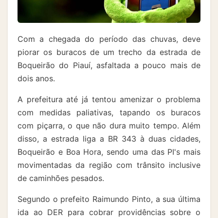
Com a chegada do período das chuvas, deve
piorar os buracos de um trecho da estrada de
Boqueirão do Piauí, asfaltada a pouco mais de
dois anos.
A prefeitura até já tentou amenizar o problema
com medidas paliativas, tapando os buracos
com piçarra, o que não dura muito tempo. Além
disso, a estrada liga a BR 343 à duas cidades,
Boqueirão e Boa Hora, sendo uma das PI's mais
movimentadas da região com trânsito inclusive
de caminhões pesados.
Segundo o prefeito Raimundo Pinto, a sua última
ida ao DER para cobrar providências sobre o