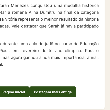
 Sarah Menezes conquistou uma medalha histórica
tar a romena Alina Dumitru na final da categoria
sa vitória representa o melhor resultado da história
adas. Vale destacar que Sarah já havia participado
eu durante uma aula de judô no curso de Educação
Piauí, em fevereiro deste ano olímpico. Para o
a, mas agora ganhou ainda mais importância, afinal,
l.
Página inicial
Postagem mais antiga