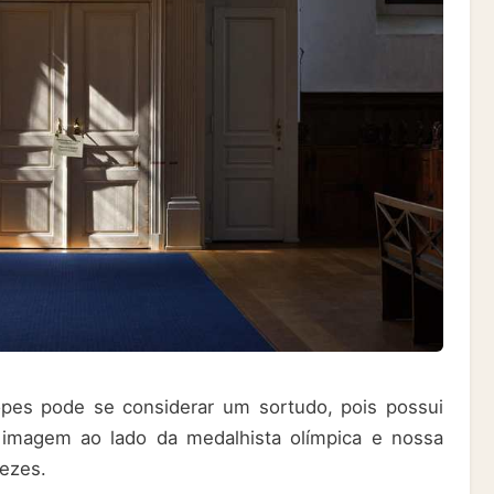
opes pode se considerar um sortudo, pois possui
 imagem ao lado da medalhista olímpica e nossa
nezes.