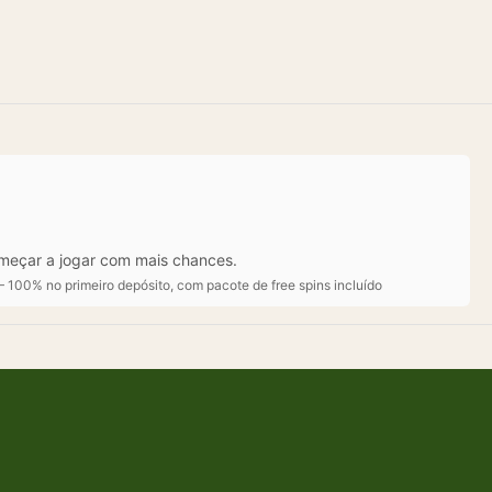
omeçar a jogar com mais chances.
100% no primeiro depósito, com pacote de free spins incluído