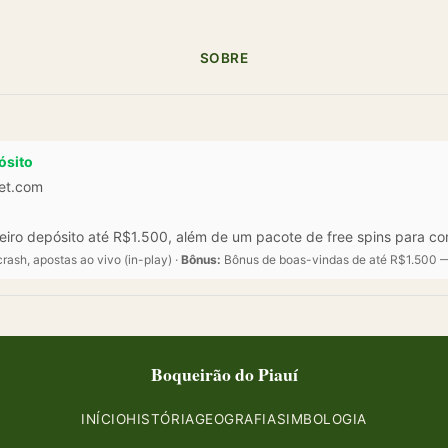
SOBRE
ósito
bet.com
eiro depósito até R$1.500, além de um pacote de free spins para c
crash, apostas ao vivo (in-play) ·
Bônus:
Bônus de boas-vindas de até R$1.500 — 
Boqueirão do Piauí
INÍCIO
HISTÓRIA
GEOGRAFIA
SIMBOLOGIA