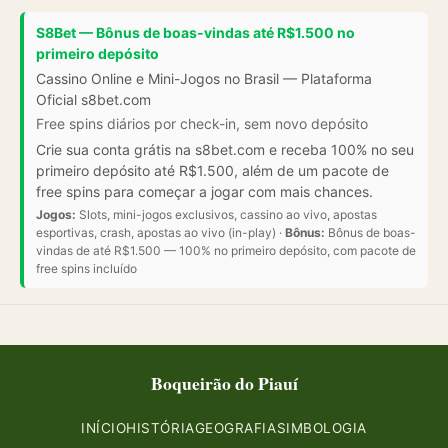
S8Bet — Bônus de boas-vindas até R$1.500 no
primeiro depósito
Cassino Online e Mini-Jogos no Brasil — Plataforma
Oficial s8bet.com
Free spins diários por check-in, sem novo depósito
Crie sua conta grátis na s8bet.com e receba 100% no seu
primeiro depósito até R$1.500, além de um pacote de
free spins para começar a jogar com mais chances.
Jogos:
Slots, mini-jogos exclusivos, cassino ao vivo, apostas
esportivas, crash, apostas ao vivo (in-play) ·
Bônus:
Bônus de boas-
vindas de até R$1.500 — 100% no primeiro depósito, com pacote de
free spins incluído
Boqueirão do Piauí
INÍCIO
HISTÓRIA
GEOGRAFIA
SIMBOLOGIA