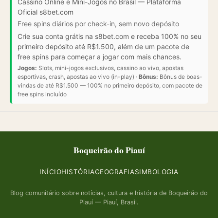
Cassino Online e Mini-Jogos no Brasil — Plataforma
Oficial s8bet.com
Free spins diários por check-in, sem novo depósito
Crie sua conta grátis na s8bet.com e receba 100% no seu
primeiro depósito até R$1.500, além de um pacote de
free spins para começar a jogar com mais chances.
Jogos:
Slots, mini-jogos exclusivos, cassino ao vivo, apostas
esportivas, crash, apostas ao vivo (in-play) ·
Bônus:
Bônus de boas-
vindas de até R$1.500 — 100% no primeiro depósito, com pacote de
free spins incluído
Boqueirão do Piauí
INÍCIO
HISTÓRIA
GEOGRAFIA
SIMBOLOGIA
Blog comunitário sobre notícias, cultura e história de Boqueirão do
Piauí — Piauí, Brasil.