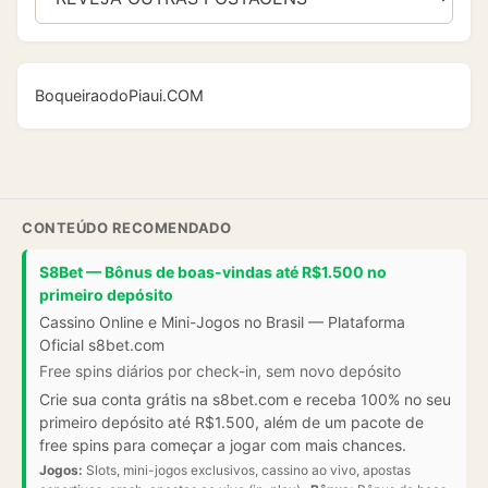
BoqueiraodoPiaui.COM
CONTEÚDO RECOMENDADO
S8Bet — Bônus de boas-vindas até R$1.500 no
primeiro depósito
Cassino Online e Mini-Jogos no Brasil — Plataforma
Oficial s8bet.com
Free spins diários por check-in, sem novo depósito
Crie sua conta grátis na s8bet.com e receba 100% no seu
primeiro depósito até R$1.500, além de um pacote de
free spins para começar a jogar com mais chances.
Jogos:
Slots, mini-jogos exclusivos, cassino ao vivo, apostas