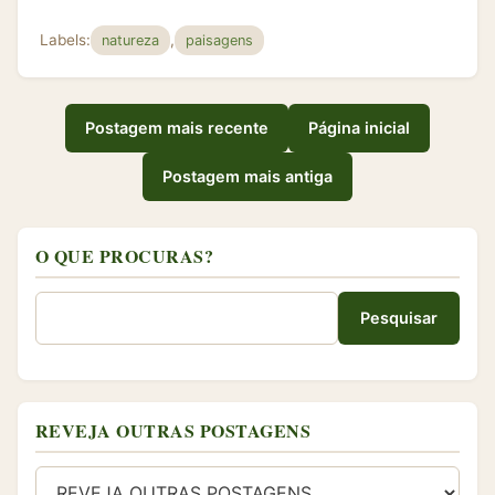
Labels:
,
natureza
paisagens
Postagem mais recente
Página inicial
Postagem mais antiga
O QUE PROCURAS?
REVEJA OUTRAS POSTAGENS